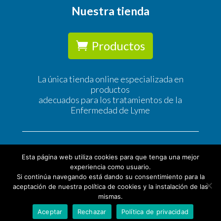
Nuestra tienda
Productos
La única tienda online especializada en
productos
adecuados para los tratamientos de la
Enfermedad de Lyme
Esta página web utiliza cookies para que tenga una mejor
experiencia como usuario.
Si continúa navegando está dando su consentimiento para la
© Tratamiento Lyme |
Política de Privacidad
|
Política
aceptación de nuestra política de cookies y la instalación de las
de Cookies
|
Condiciones Generales de Contratación |
mismas.
Aviso legal
Aceptar
Rechazar
Política de privacidad