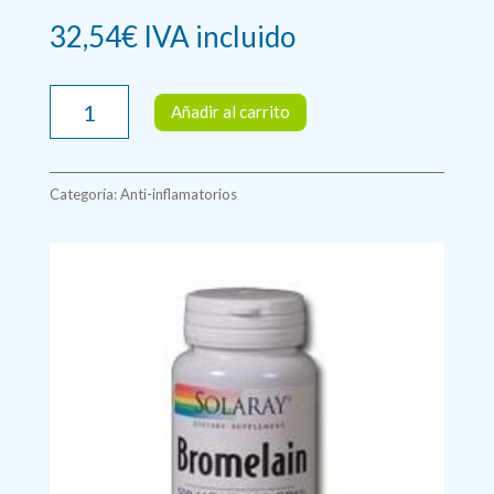
32,54
€
IVA incluido
BROMELAIN
Añadir al carrito
500mg
60
cápsulas.
Categoría:
Anti-inflamatorios
Solaray
cantidad