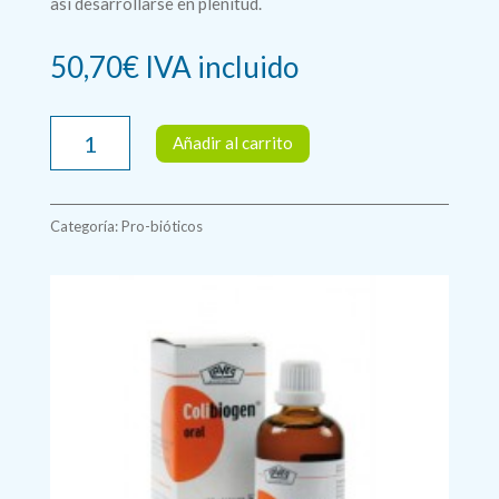
así desarrollarse en plenitud.
50,70
€
IVA incluido
COLIBIOGEN
Añadir al carrito
ORAL
100ml.
Laves
Categoría:
Pro-bióticos
cantidad