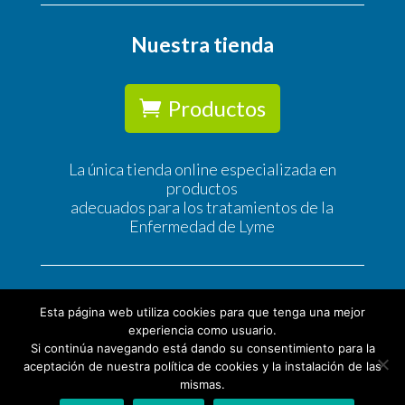
Nuestra tienda
Productos
La única tienda online especializada en
productos
adecuados para los tratamientos de la
Enfermedad de Lyme
Esta página web utiliza cookies para que tenga una mejor
experiencia como usuario.
Si continúa navegando está dando su consentimiento para la
© Tratamiento Lyme |
Política de Privacidad
|
Política
aceptación de nuestra política de cookies y la instalación de las
de Cookies
|
Condiciones Generales de Contratación |
mismas.
Aviso legal