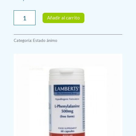
L-
Añadir al carrito
FENILALANINA
500mg
60
Categoría:
Estado ánimo
cápsulas.
Lamberts
cantidad