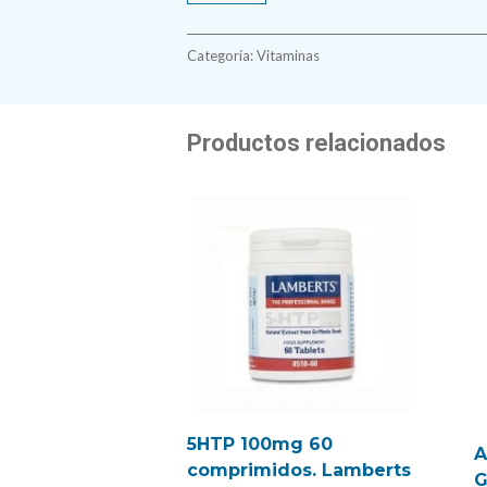
50mg
100
Categoría:
Vitaminas
comprimidos.
Lamberts
Productos relacionados
cantidad
5HTP 100mg 60
A
comprimidos. Lamberts
G